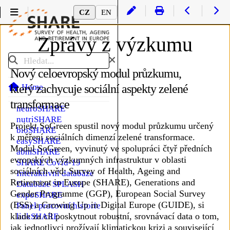
Novinky
CZ
EN
Data SHARE
Podmenu Data SHARE
Přístup k datům
Zprávy z výzkumu
Hlavní panel
SHARELIFE životní
Hledat
historie
Nový celoevropský modul průzkumu,
Národní modul
HCAP kognitivní data
Home
který zachycuje sociální aspekty zelené
geoSHARE
transformace
neuroSHARE
nutriSHARE
Projekt SoGreen spustil nový modul průzkumu určený
bioSHARE
k měření sociálních dimenzí zelené transformace.
easySHARE
Modul SoGreen, vyvinutý ve spolupráci čtyř předních
abmSHARE
evropských výzkumných infrastruktur v oblasti
SHARE Covid-19
sociálních věd: Survey of Health, Ageing and
Interaktivní databáze
Retirement in Europe (SHARE), Generations and
Databáze SPLASH
Gender Programme (GGP), European Social Survey
expoSHARE
(ESS) a Growing Up in Digital Europe (GUIDE), si
Panel pracovní historie
klade za cíl poskytnout robustní, srovnávací data o tom,
linkSHARE
jak jednotlivci prožívají klimatickou krizi a související