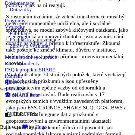
Dokumentace
Podmenu Dokumentace
politiky a jak na ni reagují.
Dotazníky
S rostoucím uznáním, že zelená transformace musí být
Programy
nejen environmentálně udržitelná, ale i sociálně
Výsledky
Podmenu Výsledky
spravedlivá, se modul zabývá klíčovými otázkami, jako
Publikace
je energetická a dopravní chudoba, jistota zaměstnání,
Přednášky a prezentace
dopady na zdraví a přístup k infrastruktuře. Zkoumá
Zprávy z výzkumu
také postoje ke změně klimatu, důvěru v instituce,
vnímaná rizika a ochotu přijmout proenvironmentální
Mezinárodní spolupráce
chování.
Pro respondenty
FAQ k projektu SHARE
Modul obsahuje 30 stručných položek, které vycházejí
Kontakt
z předchozích průzkumů a jsou upřesněny
SHARE-ERIC
prostřednictvím zpětné vazby od odborníků a
webstránka
kognitivního testování. Bude realizován v 17
SHARE Data
evropských zemích s využitím zavedených platforem,
jako jsou ESS-CRONOS, SHARE SCQ, GGS-IBWS a
Jazyk
GUIDE CIPS. Integrace dat z průzkumů s
geoprostorovými a environmentálními ukazateli
Built with
by
Hugo
poskytne bezprecedentní příležitost posoudit, jak
socioekonomické faktory a místní podmínky formují