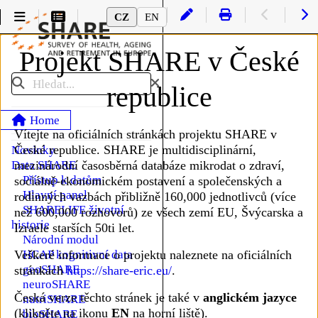
CZ
EN
Projekt SHARE v České
Hledat
republice
Home
Vítejte na oficiálních stránkách projektu SHARE v
České republice. SHARE je multidisciplinární,
Novinky
Data SHARE
mezinárodní časosběrná databáze mikrodat o zdraví,
Podmenu Data SHARE
Přístup k datům
sociálně-ekonomickém postavení a společenských a
Hlavní panel
rodinných vazbách přibližně 160,000 jednotlivců (více
SHARELIFE životní
než 600,000 rozhovorů) ze všech zemí EU, Švýcarska a
historie
Izraele starších 50ti let.
Národní modul
HCAP kognitivní data
Veškeré informace o projektu naleznete na oficiálních
geoSHARE
stránkách
https://share-eric.eu/
.
neuroSHARE
Česká verze těchto stránek je také v
anglickém jazyce
nutriSHARE
(klikněte na ikonu
EN
na horní liště).
bioSHARE