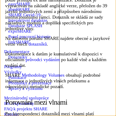
easySHARE
vypracován na základě anglické verze, přeložen do 39
abmSHARE
jazyků jednotlivých zemí a přizpůsoben národnímu
SHARE Covid-19
institucionálnímu rámci. Dotazník se skládá ze sady
Interaktivní databáze
základních modulů a doplňků specifických pro
Databáze SPLASH
jednotlivé vlny.
expoSHARE
Panel pracovní historie
Na datovém portálu SHARE najdete obecné a jazykové
linkSHARE
verze všech
dotazníků
.
Dokumentace
Podmenu Dokumentace
Dokumentace k datům je kumulativně k dispozici v
Dotazníky
oficiálním
průvodci vydáním
po každé vlně a každém
vydání dat.
Programy
Výsledky
Podmenu Výsledky
SHARE
Methodology Volumes
obsahují podrobné
Publikace
informace o jednotlivých vlnách průzkumu a
Přednášky a prezentace
odpovídající metodické pozadí.
Zprávy z výzkumu
Mezinárodní spolupráce
Porovnání mezi vlnami
Pro respondenty
FAQ k projektu SHARE
Pro korespondenci dotazníků mezi vlnami platí
Kontakt