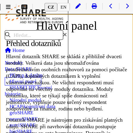
CZ
EN
Hlavní panel
Hledat
Přehled dotazníků
Home
Hlavní dotazník SHARE se skládá z přibližně dvaceti
Novinky
modulů. Veškerá data jsou shromažďována
Data SHARE
prostřednictvím osobních rozhovorů za pomoci počítače
Podmenu Data SHARE
Přístup k datům
(CAPI), doplněných dotazníkem k vyplnění
Hlavní panel
vlastnoručně tužkou. Ne všichni respondenti musí
SHARELIFE životní
odpovídat na všechny moduly dotazníku. Moduly
historie
dotazníku, které se týkají spíše domácnosti než
Národní modul
jednotlivce, vyplňuje pouze určený respondent
HCAP kognitivní data
zodpovědný za finance, rodinu nebo bydlení.
geoSHARE
neuroSHARE
Dotazník SHARE je nástrojem pro získávání platných
nutriSHARE
údajů. SHARE při navrhování dotazníku postupuje
bioSHARE
podle přístupu ex ante harmonizace. Dotazník je