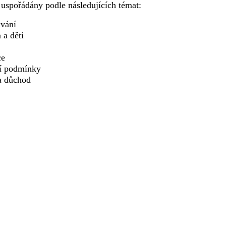
 uspořádány podle následujících témat:
vání
 a děti
ce
í podmínky
a důchod