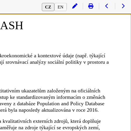
CZ
EN
LASH
roekonomické a kontextové údaje (např. týkající
í srovnávací analýzy sociální politiky v prostoru a
titativním ukazatelům založeným na oficiálních
 přístup ke standardizovaným informacím o změnách
taveny z databáze Population and Policy Database
rá byla naposledy aktualizována v roce 2016.
valitativních externích zdrojů, která doplňuje
měřuje na zdroje týkající se evropských zemí,