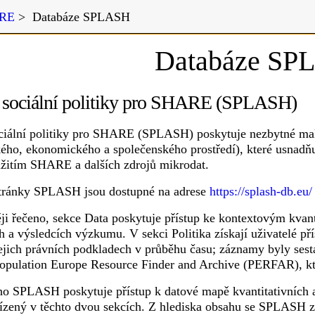
HARE v České republice
>
ARE
>
Databáze SPLASH
Databáze SP
 sociální politiky pro SHARE (SPLASH)
ciální politiky pro SHARE (SPLASH) poskytuje nezbytné mak
kého, ekonomického a společenského prostředí), které usnadňuj
užitím SHARE a dalších zdrojů mikrodat.
tránky SPLASH jsou dostupné na adrese
https://splash-db.eu/
ji řečeno, sekce Data poskytuje přístup ke kontextovým kvan
ách a výsledcích výzkumu. V sekci Politika získají uživatelé
 jejich právních podkladech v průběhu času; záznamy byly ses
opulation Europe Resource Finder and Archive (PERFAR), kte
o SPLASH poskytuje přístup k datové mapě kvantitativních a k
ízený v těchto dvou sekcích. Z hlediska obsahu se SPLASH za