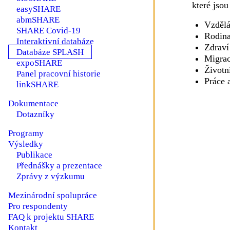
které jsou
easySHARE
abmSHARE
Vzdělá
SHARE Covid-19
Rodina
Interaktivní databáze
Zdraví
Databáze SPLASH
Migra
expoSHARE
Životn
Panel pracovní historie
Práce 
linkSHARE
Dokumentace
Podmenu Dokumentace
Dotazníky
Programy
Výsledky
Podmenu Výsledky
Publikace
Přednášky a prezentace
Zprávy z výzkumu
Mezinárodní spolupráce
Pro respondenty
FAQ k projektu SHARE
Kontakt