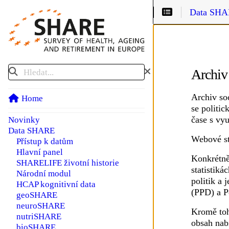
Projekt S
Data SH
Hledat
Archiv
Archiv so
Home
se politic
čase s vy
Novinky
Data SHARE
Podmenu Data SHARE
Webové s
Přístup k datům
Hlavní panel
Konkrétně
SHARELIFE životní historie
statistik
Národní modul
politik a
HCAP kognitivní data
(PPD) a P
geoSHARE
neuroSHARE
Kromě toh
nutriSHARE
obsah nab
bioSHARE